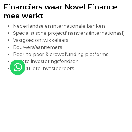
Financiers waar Novel Finance
mee werkt
Nederlandse en internationale banken
Specialistische projectfinanciers (internationaal)
Vastgoedontwikkelaars
Bouwers/aannemers
Peer-to-peer & crowdfunding platforms
Private investeringsfondsen
Particuliere investeerders
Financieringsomvang
Vanaf EUR 100k tot tientallen miljoenen
Looptijd
Vanaf 3 maanden tot maximaal 3 jaar