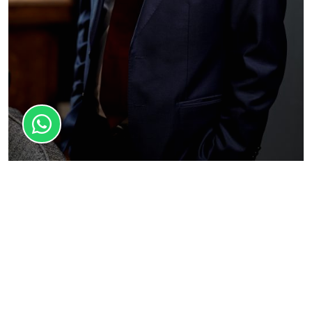
Drs. Art Nijhuis
PARTNER & KREDIETSPECIALIST
Art is sinds 2020 mede eigenaar van Novel Finance.
Hij rondde zijn studie International Financial
Economics in Amsterdam af. Daarna was hij
werkzaam business analist en CFO. Art is analytisch
sterk en neemt de klant mee in de mogelijkheden