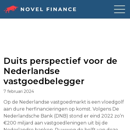
Skip
to
content
Duits perspectief voor de
Nederlandse
vastgoedbelegger
7 februari 2024
Op de Nederlandse vastgoedmarkt is een vloedgolf
aan dure herfinancieringen op komst. Volgens De
Nederlandsche Bank (DNB) stond er eind 2022 zo’n
€200 miljard aan vastgoedleningen uit bij de
Nederlandse banken. Ruwweg de helft van deze